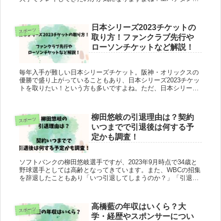
ラリー選手は、大学生時代から日本代表メンバーに選ばれてい
る、超”期待の新...
日本シリーズ2023チケットの
スポーツ
取り方！ファンクラブ先行や
ローソンチケットなど解説！
毎年入手が難しい日本シリーズチケット。阪神・オリックスの
優勝で盛り上がっていることもあり、日本シリーズ2023チケッ
トを取りたい！という方も多いですよね。ただ、日本シリーズ
2023チケットの取り方がよくわからない、いつからなんだろう
となりま...
柳田悠岐の引退理由は？契約
スポーツ
いつまでで引退後は何する予
定かも調査！
ソフトバンクの柳田悠岐選手ですが、2023年9月時点で34歳と
野球選手としては高齢となってきています。また、WBCの招集
を辞退したこともあり「いつ引退してしまうのか？」「引退後
は何をして過ごすのか？」「引退理由は？」と気になっている
方も多い...
高橋藍の年収はいくら？大
スポーツ
学・経歴やスポンサーについ