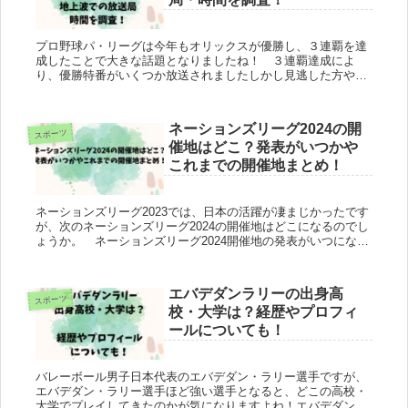
プロ野球パ・リーグは今年もオリックスが優勝し、３連覇を達
成したことで大きな話題となりましたね！ ３連覇達成によ
り、優勝特番がいくつか放送されましたしかし見逃した方や放
送するのを知らなかった方もいらっしゃると思います。優勝特
番は再放送するのか...
ネーションズリーグ2024の開
スポーツ
催地はどこ？発表がいつかや
これまでの開催地まとめ！
ネーションズリーグ2023では、日本の活躍が凄まじかったです
が、次のネーションズリーグ2024の開催地はどこになるのでし
ょうか。 ネーションズリーグ2024開催地の発表がいつになる
のかも知りたいですよね。 これまでのネーションズリーグ開
催地...
エバデダンラリーの出身高
スポーツ
校・大学は？経歴やプロフィ
ールについても！
バレーボール男子日本代表のエバデダン・ラリー選手ですが、
エバデダン・ラリー選手ほど強い選手となると、どこの高校・
大学でプレイしてきたのかが気になりますよね！エバデダン・