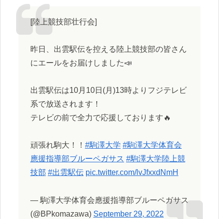
[陸上競技部壮行会]
昨日、出雲駅伝を控える陸上競技部の皆さん
にエールをお届けしました📣
出雲駅伝は10月10日(月)13時よりフジテレビ
系で放送されます！
テレビの前で全力で応援しております🔥
頑張れ駒大！！
#駒澤大学
#駒澤大学体育会
應援指導部ブルーペガサス
#駒澤大学陸上競
技部
#出雲駅伝
pic.twitter.com/lvJfxxdNmH
— 駒澤大学体育会應援指導部ブルーペガサス
(@BPkomazawa)
September 29, 2022