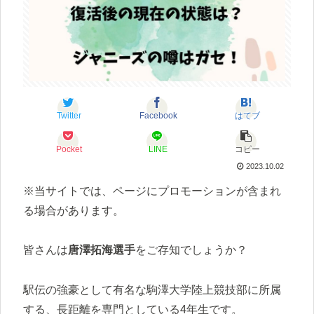
Twitter
Facebook
はてブ
Pocket
LINE
コピー
2023.10.02
※当サイトでは、ページにプロモーションが含まれ
る場合があります。
皆さんは
唐澤拓海選手
をご存知でしょうか？
駅伝の強豪として有名な駒澤大学陸上競技部に所属
する、長距離を専門としている4年生です。